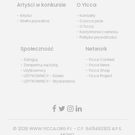
Artyści w konkursie
O Yicca
- Artyści
- Kontakty
- Strefa prywatna
- O yicca prize
- O Yicca
- Korzystanie z serwisu
- Polityka prywatności
Społeczność
Network
- Zaloguj
- Yicca Contest
- Zarejestruj się tutaj
- Yicca News
- Użytkownicy
- Yicca Shop
- UŻYTKOWNICY - Dzieła
- Yicca Project
- UŻYTKOWNICY - Wydarzenia
© 2026
WWW.YICCA.ORG
P.I. - C.F. 94111450303 A.P.S.
MOHO