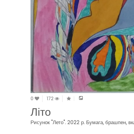
0
172
Літо
Рисунок "Лето". 2022 р. Бумага, брашпен, вк