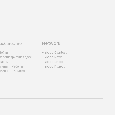
ообщество
Network
Войти
- Yicca Contest
Зарегистрируйся здесь
- Yicca News
Члены
- Yicca Shop
члены - Работы
- Yicca Project
члены - События