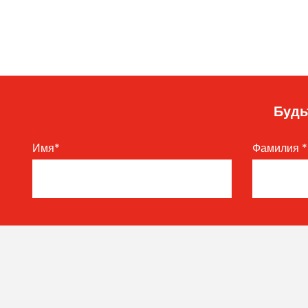
Будь
Имя
*
Фамилия
*