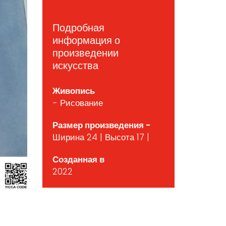
Подробная
информация о
произведении
искусства
Живопись
- Рисование
Размер произведения -
Ширина 24 | Высота 17 |
Созданная в
2022