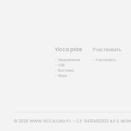
Yicca prize
Участвовать
- Уведомление
- Участвовать
- ЧЗВ
- Выставка
- Жури
© 2026
WWW.YICCA.ORG
P.I. - C.F. 94111450303 A.P.S. MO