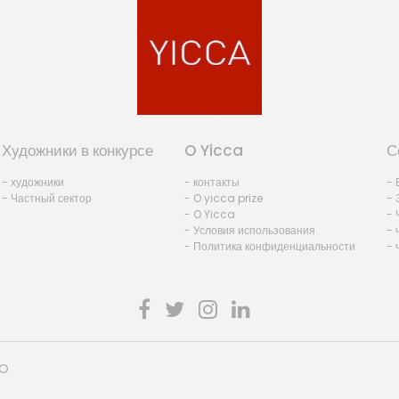
Художники в конкурсе
O Yicca
С
- художники
- контакты
- 
- Частный сектор
- O yicca prize
- 
- O Yicca
- 
- Условия использования
- 
- Политика конфиденциальности
- 
HO