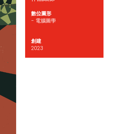
數位圖形
- 電腦圖學
創建
2023