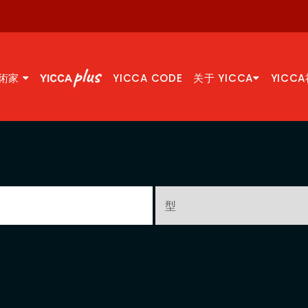
術家
YICCA CODE
关于 YICCA
YICC