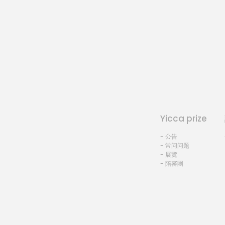
Yicca prize
- 公告
- 常问问题
- 展覽
- 陪審團