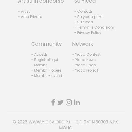
Artisti in concorso
Su Yicca
- Artisti
- Contatti
- Area Privata
- Su yicca prize
- Su Yicca
- Termini e Condizioni
- Privacy Policy
Community
Network
- Accedi
- Yicca Contest
- Registrati qui
- Yicca News
- Membri
- Yicca Shop
- Membri - opere
- Yicca Project
- Membri - eventi
© 2026
WWW.YICCA.ORG
P.I. - C.F. 94111450303 A.P.S.
MOHO