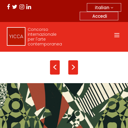
italian
Accedi
Concorso
internazionale
per l'arte
contemporanea
<
>