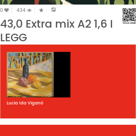
0
434
43,0 Extra mix A2 1,6 I
LEGG
Lucia Ida Viganò