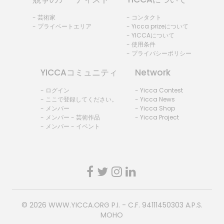
- 芸術家
- コンタクト
- プライベートエリア
- Yicca prizeについて
- YICCAについて
- 使用条件
- プライバシーポリシー
YICCAコミュニティ
Network
- ログイン
- Yicca Contest
- ここで登録してください。
- Yicca News
- メンバー
- Yicca Shop
- メンバー - 芸術作品
- Yicca Project
- メンバー - イベント
© 2026
WWW.YICCA.ORG
P.I. - C.F. 94111450303 A.P.S.
MOHO