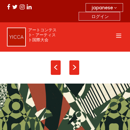
japanese
ログイン
アートコンテス
ト- アーティス
ト国際大会
<
>