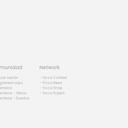
munidad
Network
iciar sesión
- Yicca Contest
gístrese aquí
- Yicca News
iembros
- Yicca Shop
embros - Obras
- Yicca Project
embros - Eventos