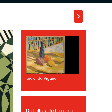
>
Lucia Ida Viganò
Detalles de la obra