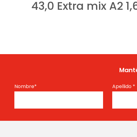
43,0 Extra mix A2 1,
Manté
Nombre
*
Apellido
*