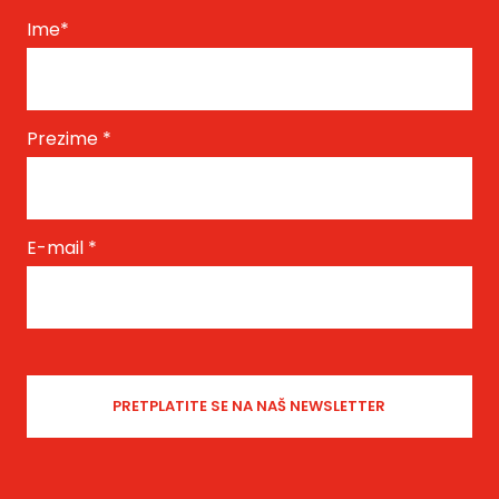
Ime
*
Prezime
*
E-mail
*