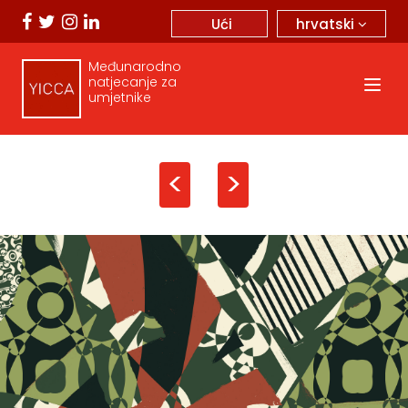
hrvatski
Ući
Međunarodno
natjecanje za
umjetnike
<
>