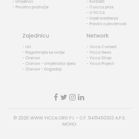
- Umjetnici
- Kontakti
- Privatno područje
- O yicca prize
- O YICCA
- Uvjeti korištenja
- Pravila o privatnosti
Zajednicu
Network
- Ući
- Yicca Contest
- Registrirajte se ovdje
- Yicca News
- Članovi
- Yicca Shop
- Članovi - Umjetnička djela
- Yicca Project
- Članovi - Događaji
© 2026
WWW.YICCA.ORG
P.I. - C.F. 94111450303 A.P.S.
MOHO