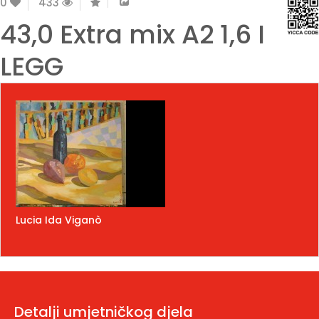
0
433
43,0 Extra mix A2 1,6 I
LEGG
Lucia Ida Viganò
Detalji umjetničkog djela