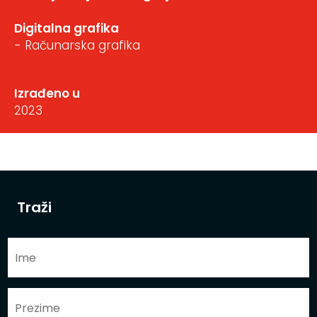
Digitalna grafika
- Računarska grafika
Izrađeno u
2023
Traži