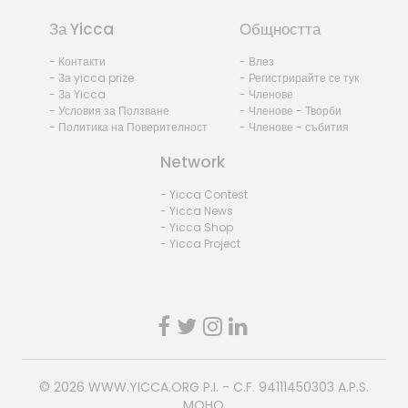
За Yicca
Общността
- Контакти
- Влез
- За yicca prize
- Регистрирайте се тук
- За Yicca
- Членове
- Условия за Ползване
- Членове - Творби
- Политика на Поверителност
- Членове - събития
Network
- Yicca Contest
- Yicca News
- Yicca Shop
- Yicca Project
© 2026
WWW.YICCA.ORG
P.I. - C.F. 94111450303 A.P.S.
MOHO