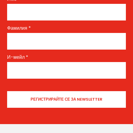
Фамилия
*
И-мейл
*