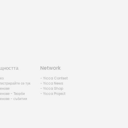
щността
Network
лез
- Yicca Contest
гистрирайте се тук
- Yicca News
ленове
- Yicca Shop
енове - Творби
- Yicca Project
ленове - събития