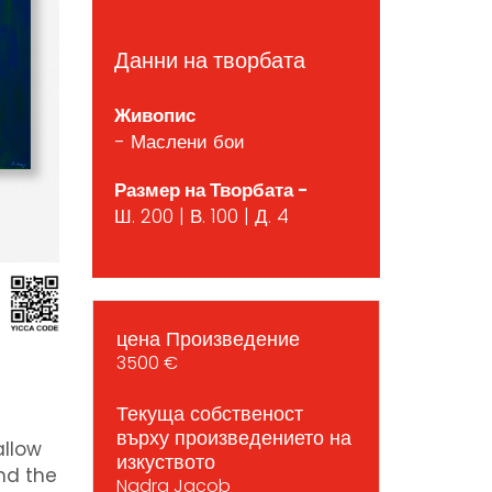
Данни на творбата
Живопис
- Маслени бои
Размер на Творбата -
Ш. 200 | В. 100 | Д. 4
цена Произведение
3500 €
Текуща собственост
върху произведението на
allow
изкуството
nd the
Nadra Jacob