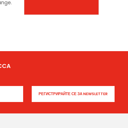
ange.
ICCA