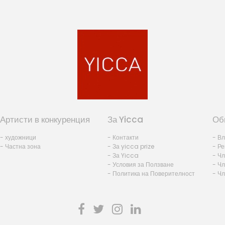
Артисти в конкуренция
За Yicca
Об
- художници
- Контакти
- В
- Частна зона
- За yicca prize
- Ре
- За Yicca
- Ч
- Условия за Ползване
- Чл
- Политика на Поверителност
- Ч