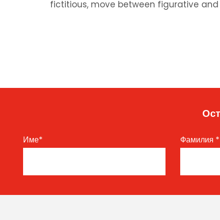
fictitious, move between figurative an
Ост
Име
*
Фамилия
*