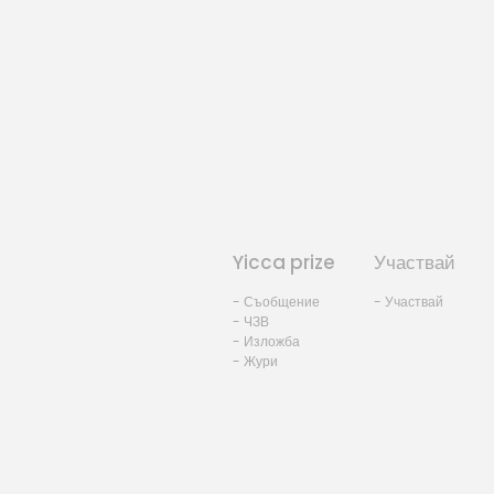
Yicca prize
Участвай
- Съобщение
- Участвай
- ЧЗВ
- Изложба
- Жури