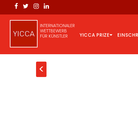
INTERNATIONALER
WETTBEWERB
YICCA PRIZE
EINSCH
FÜR KÜNSTLER
<