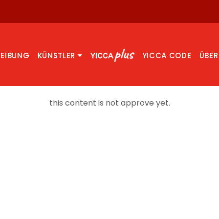
REIBUNG
KÜNSTLER
YICCA CODE
ÜBER
this content is not approve yet.