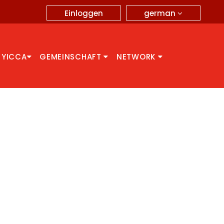
german
Einloggen
 YICCA
GEMEINSCHAFT
NETWORK