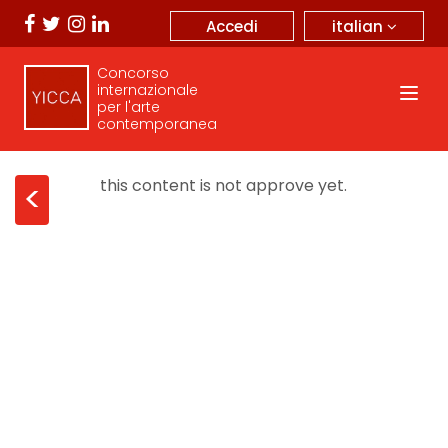
italian
Accedi
Concorso
internazionale
per l'arte
contemporanea
this content is not approve yet.
<