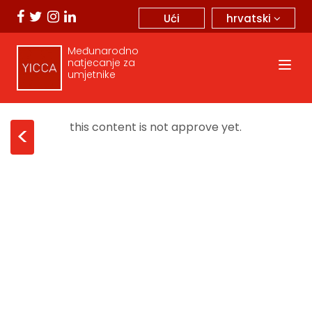
hrvatski
Ući
Međunarodno
natjecanje za
umjetnike
this content is not approve yet.
<