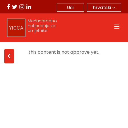
hrvatski
Ući
Međunarodno
natjecanje za
umjetnike
this content is not approve yet.
<