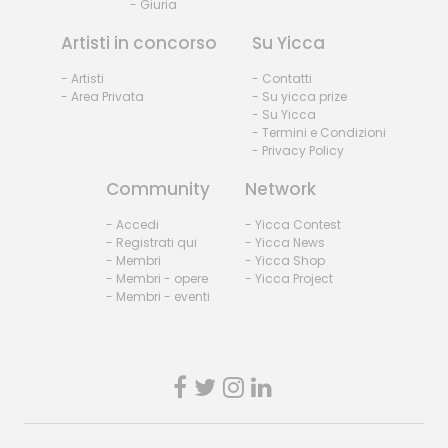
- Giuria
Artisti in concorso
Su Yicca
- Artisti
- Contatti
- Area Privata
- Su yicca prize
- Su Yicca
- Termini e Condizioni
- Privacy Policy
Community
Network
- Accedi
- Yicca Contest
- Registrati qui
- Yicca News
- Membri
- Yicca Shop
- Membri - opere
- Yicca Project
- Membri - eventi