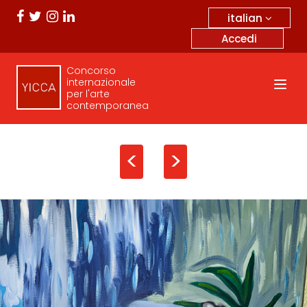
italian
Accedi
Concorso
internazionale
per l'arte
contemporanea
<
>