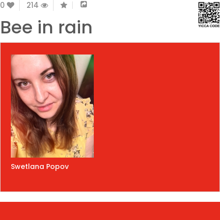
0
214
Bee in rain
Swetlana Popov