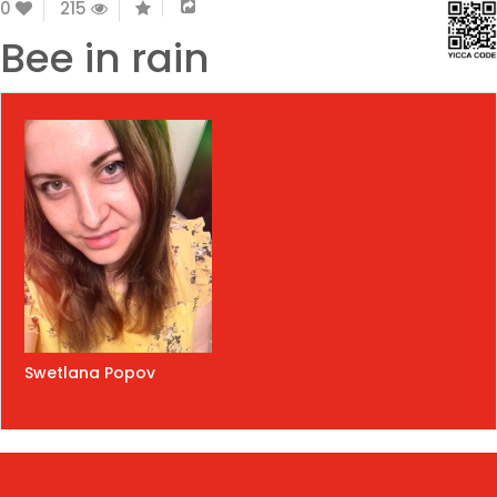
0
215
Bee in rain
Swetlana Popov