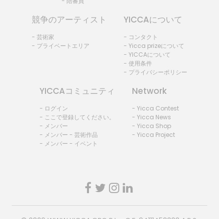
- 陪審員
競争のアーティスト
YICCAについて
- 芸術家
- コンタクト
- プライベートエリア
- Yicca prizeについて
- YICCAについて
- 使用条件
- プライバシーポリシー
YICCAコミュニティ
Network
- ログイン
- Yicca Contest
- ここで登録してください。
- Yicca News
- メンバー
- Yicca Shop
- メンバー - 芸術作品
- Yicca Project
- メンバー - イベント