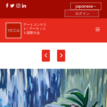
japanese
ログイン
アートコンテス
ト- アーティス
ト国際大会
<
>