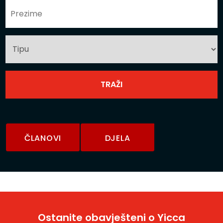
ČLANOVI
DJELA
Ostanite obavješteni o Yicca