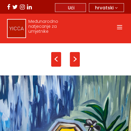
hrvatski
Ući
Međunarodno
natjecanje za
umjetnike
<
>