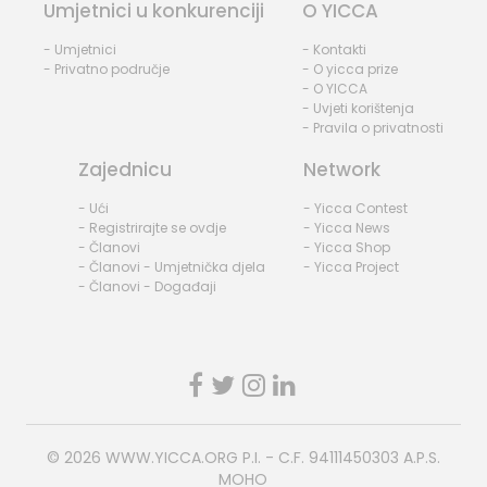
Umjetnici u konkurenciji
O YICCA
- Umjetnici
- Kontakti
- Privatno područje
- O yicca prize
- O YICCA
- Uvjeti korištenja
- Pravila o privatnosti
Zajednicu
Network
- Ući
- Yicca Contest
- Registrirajte se ovdje
- Yicca News
- Članovi
- Yicca Shop
- Članovi - Umjetnička djela
- Yicca Project
- Članovi - Događaji
© 2026
WWW.YICCA.ORG
P.I. - C.F. 94111450303 A.P.S.
MOHO