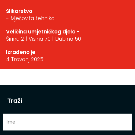
Slikarstvo
- Mješovita tehnika
Veličina umjetničkog djela -
Širina 2 | Visina 70 | Dubina 50
Izrađeno je
4 Travanj 2025
Traži