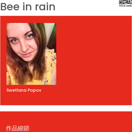
Bee in rain
Swetlana Popov
作品細節