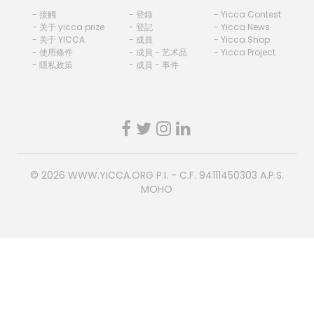
- 接觸
- 登錄
- Yicca Contest
- 关于 yicca prize
- 登記
- Yicca News
- 关于 YICCA
- 成員
- Yicca Shop
- 使用條件
- 成員 - 艺术品
- Yicca Project
- 隱私政策
- 成員 - 事件
© 2026
WWW.YICCA.ORG
P.I. - C.F. 94111450303 A.P.S.
MOHO