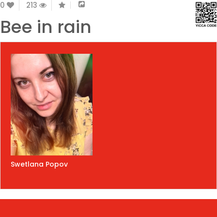
0
213
Bee in rain
Swetlana Popov