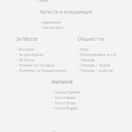
- Жури
Артисти в конкуренция
- художници
- Частна зона
За Yicca
Общността
- Контакти
- Влез
- За yicca prize
- Регистрирайте се тук
- За Yicca
- Членове
- Условия за Ползване
- Членове - Творби
- Политика на Поверителност
- Членове - събития
Network
- Yicca Contest
- Yicca News
- Yicca Shop
- Yicca Project