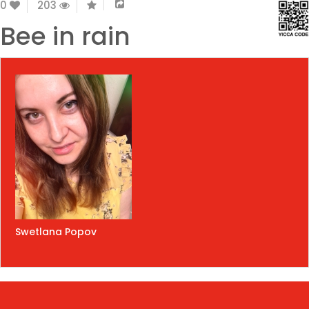
0
203
Bee in rain
Swetlana Popov