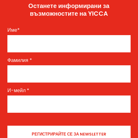
Останете информирани за
възможностите на YICCA
Име
*
Фамилия
*
И-мейл
*