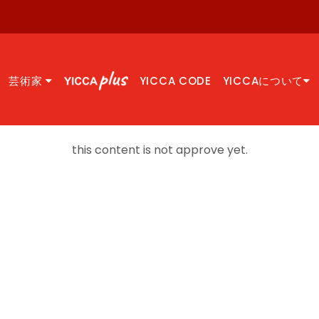
芸術家
YICCA CODE
YICCAについて
this content is not approve yet.