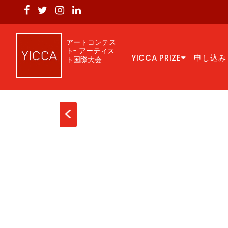
アートコンテス
ト- アーティス
YICCA PRIZE
申し込み
ト国際大会
<