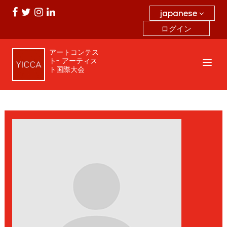
japanese
ログイン
アートコンテス
ト- アーティス
ト国際大会