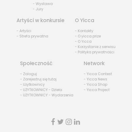
- Wystawa
- Jury
Artyści w konkursie
O Yicca
- Artyści
- Kontakty
- Strefa prywatna
- O yicca prize
- O Yicca
- Korzystanie z serwisu
- Polityka prywatności
Społeczność
Network
- Zaloguj
- Yicca Contest
- Zarejestruj się tutaj
- Yicca News
- Użytkownicy
- Yicca Shop
- UŻYTKOWNICY - Dzieła
- Yicca Project
- UŻYTKOWNICY - Wydarzenia