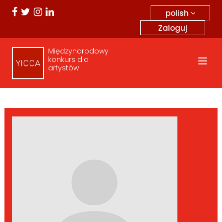
polish
Zaloguj
Międzynarodowy
konkurs dla
artystów