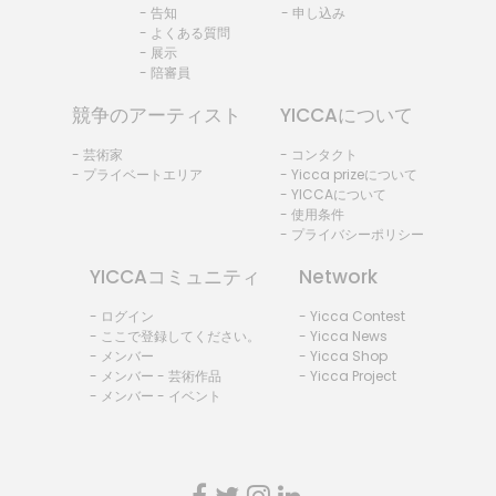
- 告知
- 申し込み
- よくある質問
- 展示
- 陪審員
競争のアーティスト
YICCAについて
- 芸術家
- コンタクト
- プライベートエリア
- Yicca prizeについて
- YICCAについて
- 使用条件
- プライバシーポリシー
YICCAコミュニティ
Network
- ログイン
- Yicca Contest
- ここで登録してください。
- Yicca News
- メンバー
- Yicca Shop
- メンバー - 芸術作品
- Yicca Project
- メンバー - イベント