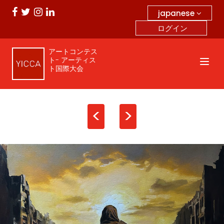
japanese
ログイン
アートコンテス
ト- アーティス
ト国際大会
<
>