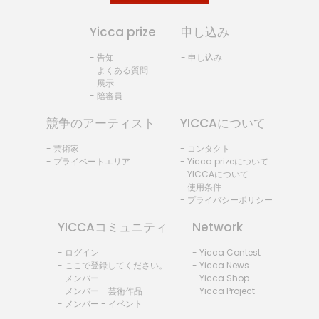
Yicca prize
申し込み
- 告知
- 申し込み
- よくある質問
- 展示
- 陪審員
競争のアーティスト
YICCAについて
- 芸術家
- コンタクト
- プライベートエリア
- Yicca prizeについて
- YICCAについて
- 使用条件
- プライバシーポリシー
YICCAコミュニティ
Network
- ログイン
- Yicca Contest
- ここで登録してください。
- Yicca News
- メンバー
- Yicca Shop
- メンバー - 芸術作品
- Yicca Project
- メンバー - イベント