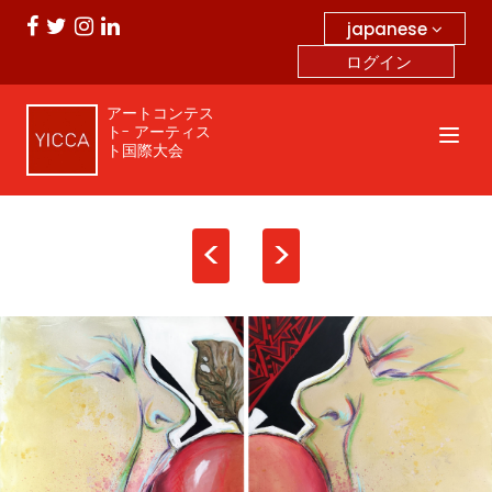
japanese
ログイン
アートコンテス
ト- アーティス
ト国際大会
<
>