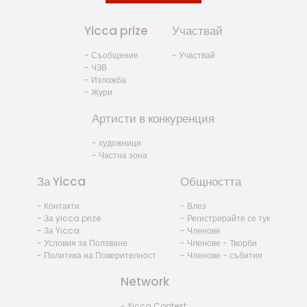
Yicca prize
Участвай
- Съобщение
- Участвай
- ЧЗВ
- Изложба
- Жури
Артисти в конкуренция
- художници
- Частна зона
За Yicca
Общността
- Контакти
- Влез
- За yicca prize
- Регистрирайте се тук
- За Yicca
- Членове
- Условия за Ползване
- Членове - Творби
- Политика на Поверителност
- Членове - събития
Network
- Yicca Contest