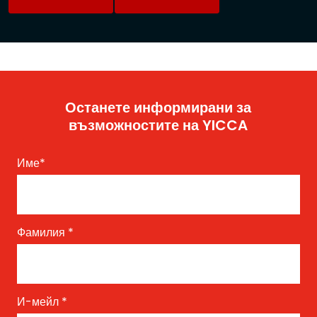
Останете информирани за
възможностите на YICCA
Име
*
Фамилия
*
И-мейл
*