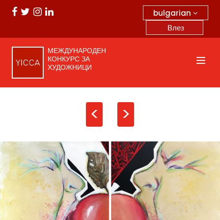
bulgarian
Влез
МЕЖДУНАРОДЕН
КОНКУРС ЗА
ХУДОЖНИЦИ
<
>