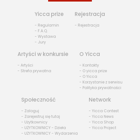
Yicca prize
Rejestracja
- Regulamin
- Rejestracja
- F.A.Q.
- Wystawa
- Jury
Artyści w konkursie
O Yicca
- Artyści
- Kontakty
- Strefa prywatna
- O yicca prize
- O Yicca
- Korzystanie z serwisu
- Polityka prywatności
Społeczność
Network
- Zaloguj
- Yicca Contest
- Zarejestruj się tutaj
- Yicca News
- Użytkownicy
- Yicca Shop
- UŻYTKOWNICY - Dzieła
- Yicca Project
- UŻYTKOWNICY - Wydarzenia