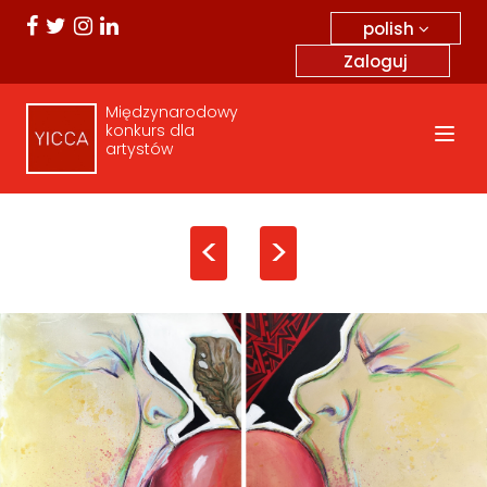
polish
Zaloguj
Międzynarodowy
konkurs dla
artystów
<
>