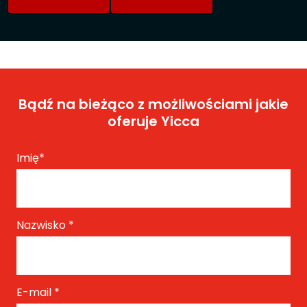
Bądź na bieżąco z możliwościami jakie
oferuje Yicca
Imię
*
Nazwisko
*
E-mail
*