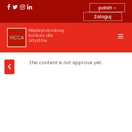
polish
Zaloguj
Międzynarodowy
konkurs dla
artystów
this content is not approve yet.
<