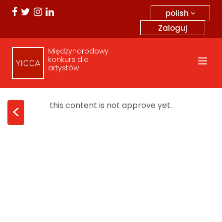
polish
Zaloguj
Międzynarodowy
konkurs dla
artystów
this content is not approve yet.
<