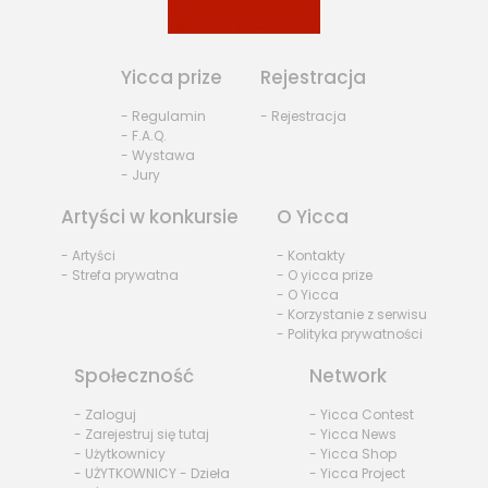
Yicca prize
Rejestracja
- Regulamin
- Rejestracja
- F.A.Q.
- Wystawa
- Jury
Artyści w konkursie
O Yicca
- Artyści
- Kontakty
- Strefa prywatna
- O yicca prize
- O Yicca
- Korzystanie z serwisu
- Polityka prywatności
Społeczność
Network
- Zaloguj
- Yicca Contest
- Zarejestruj się tutaj
- Yicca News
- Użytkownicy
- Yicca Shop
- UŻYTKOWNICY - Dzieła
- Yicca Project