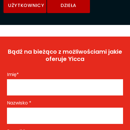
UŻYTKOWNICY
DZIEŁA
Bądź na bieżąco z możliwościami jakie
oferuje Yicca
Imię
*
Nazwisko
*