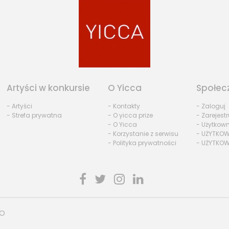
Artyści w konkursie
O Yicca
Społec
- Artyści
- Kontakty
- Zaloguj
- Strefa prywatna
- O yicca prize
- Zarejestr
- O Yicca
- Użytkow
- Korzystanie z serwisu
- UŻYTKOW
- Polityka prywatności
- UŻYTKOW
HO