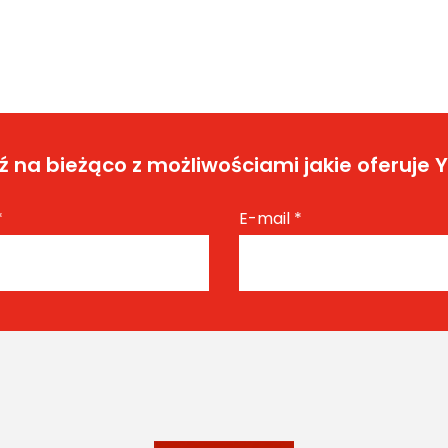
 na bieżąco z możliwościami jakie oferuje 
*
E-mail
*