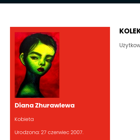
KOLE
Użytkow
Diana Zhurawlewa
Kobieta
Urodzona: 27 czerwiec 2007.