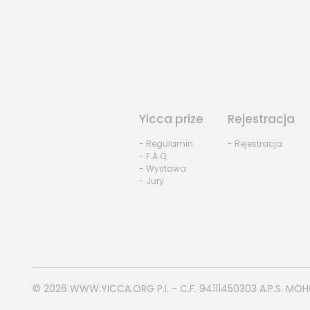
Yicca prize
Rejestracja
- Regulamin
- Rejestracja
- F.A.Q.
- Wystawa
- Jury
© 2026
WWW.YICCA.ORG
P.I. - C.F. 94111450303 A.P.S. MO