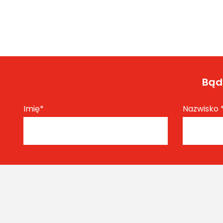
Bądź
Imię
*
Nazwisko