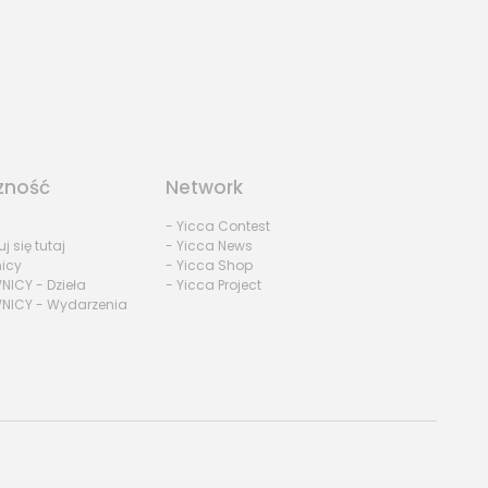
zność
Network
- Yicca Contest
uj się tutaj
- Yicca News
nicy
- Yicca Shop
NICY - Dzieła
- Yicca Project
NICY - Wydarzenia