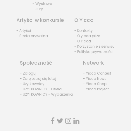
- Wystawa
- Jury
Artyści w konkursie
O Yicca
- Artyści
- Kontakty
- Strefa prywatna
- O yicca prize
- O Yicca
- Korzystanie z serwisu
- Polityka prywatności
Społeczność
Network
- Zaloguj
- Yicca Contest
- Zarejestruj się tutaj
- Yicca News
- Użytkownicy
- Yicca Shop
- UŻYTKOWNICY - Dzieła
- Yicca Project
- UŻYTKOWNICY - Wydarzenia