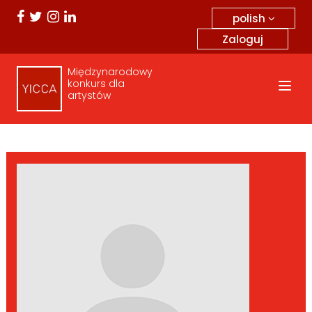
polish
Zaloguj
Międzynarodowy
konkurs dla
artystów