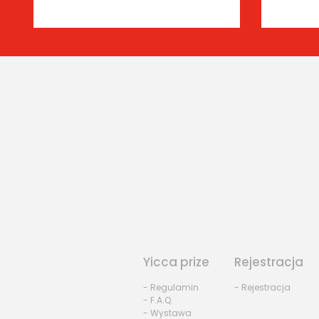
Yicca prize
Rejestracja
- Regulamin
- Rejestracja
- F.A.Q.
- Wystawa