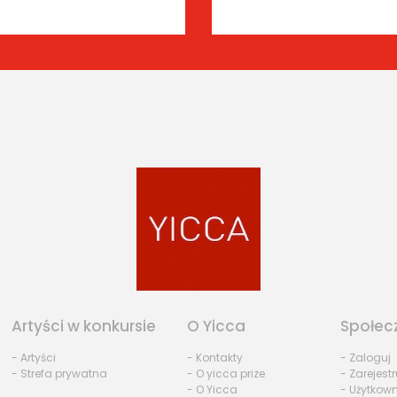
Artyści w konkursie
O Yicca
Społec
- Artyści
- Kontakty
- Zaloguj
- Strefa prywatna
- O yicca prize
- Zarejestr
- O Yicca
- Użytkow