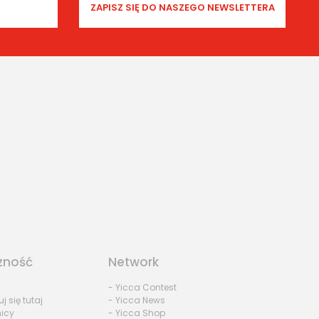
zność
Network
- Yicca Contest
uj się tutaj
- Yicca News
nicy
- Yicca Shop