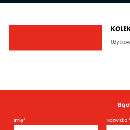
KOLE
Użytkow
Bądź
Imię
*
Nazwisko