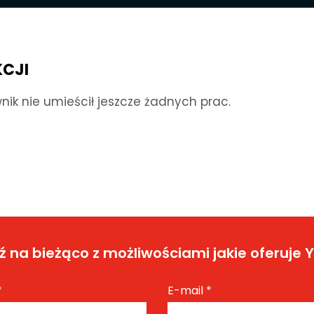
KCJI
nik nie umieścił jeszcze żadnych prac.
 na bieżąco z możliwościami jakie oferuje 
*
E-mail
*