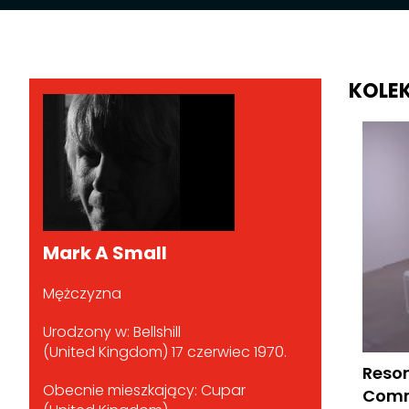
KOLE
Mark A Small
Mężczyzna
Urodzony w: Bellshill
(United Kingdom) 17 czerwiec 1970.
Reson
Obecnie mieszkający: Cupar
Comm