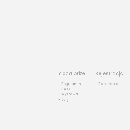
Yicca prize
Rejestracja
- Regulamin
- Rejestracja
- F.A.Q.
- Wystawa
- Jury