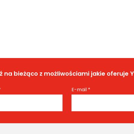
 na bieżąco z możliwościami jakie oferuje 
*
E-mail
*