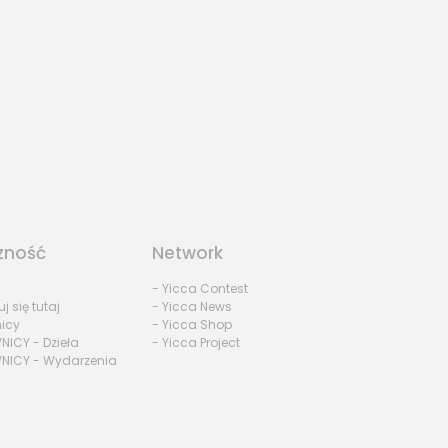
zność
Network
- Yicca Contest
uj się tutaj
- Yicca News
nicy
- Yicca Shop
NICY - Dzieła
- Yicca Project
NICY - Wydarzenia