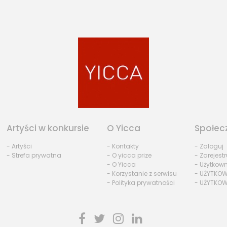
Artyści w konkursie
O Yicca
Społec
- Artyści
- Kontakty
- Zaloguj
- Strefa prywatna
- O yicca prize
- Zarejestr
- O Yicca
- Użytkow
- Korzystanie z serwisu
- UŻYTKOW
- Polityka prywatności
- UŻYTKOW