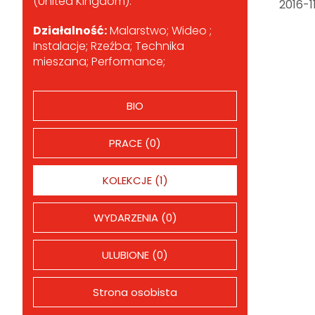
(United Kingdom).
2016-1
Działalność:
Malarstwo; Wideo ;
Instalacje; Rzeźba; Technika
mieszana; Performance;
BIO
PRACE (0)
KOLEKCJE (1)
WYDARZENIA (0)
ULUBIONE (0)
Strona osobista