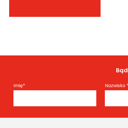
Bądź
Imię
*
Nazwisko