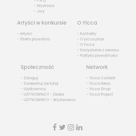
- F.A.Q.
- Wystawa
- Jury
Artyści w konkursie
O Yicca
- Artyści
- Kontakty
- Strefa prywatna
- O yicca prize
- O Yicca
- Korzystanie z serwisu
- Polityka prywatności
Społeczność
Network
- Zaloguj
- Yicca Contest
- Zarejestruj się tutaj
- Yicca News
- Użytkownicy
- Yicca Shop
- UŻYTKOWNICY - Dzieła
- Yicca Project
- UŻYTKOWNICY - Wydarzenia