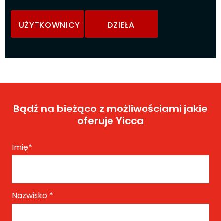
UŻYTKOWNICY
DZIEŁA
Bądź na bieżąco z możliwościami jakie
oferuje Yicca
Imię
*
Nazwisko
*