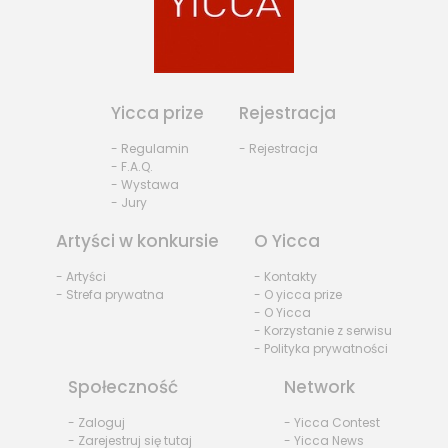
Yicca prize
Rejestracja
- Regulamin
- Rejestracja
- F.A.Q.
- Wystawa
- Jury
Artyści w konkursie
O Yicca
- Artyści
- Kontakty
- Strefa prywatna
- O yicca prize
- O Yicca
- Korzystanie z serwisu
- Polityka prywatności
Społeczność
Network
- Zaloguj
- Yicca Contest
- Zarejestruj się tutaj
- Yicca News