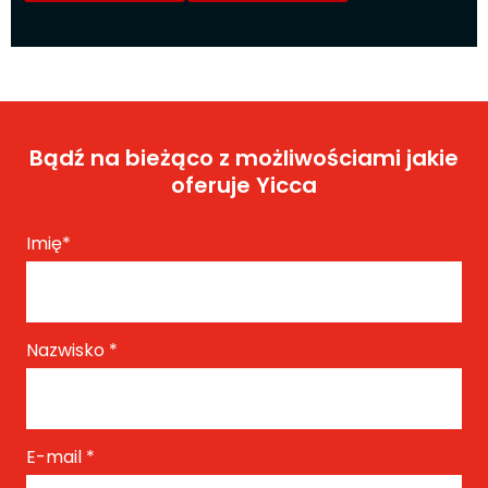
Bądź na bieżąco z możliwościami jakie
oferuje Yicca
Imię
*
Nazwisko
*
E-mail
*