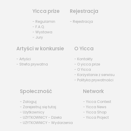
Yicca prize
Rejestracja
- Regulamin
- Rejestracja
- F.A.Q.
- Wystawa
- Jury
Artyści w konkursie
O Yicca
- Artyści
- Kontakty
- Strefa prywatna
- O yicca prize
- O Yicca
- Korzystanie z serwisu
- Polityka prywatności
Społeczność
Network
- Zaloguj
- Yicca Contest
- Zarejestruj się tutaj
- Yicca News
- Użytkownicy
- Yicca Shop
- UŻYTKOWNICY - Dzieła
- Yicca Project
- UŻYTKOWNICY - Wydarzenia