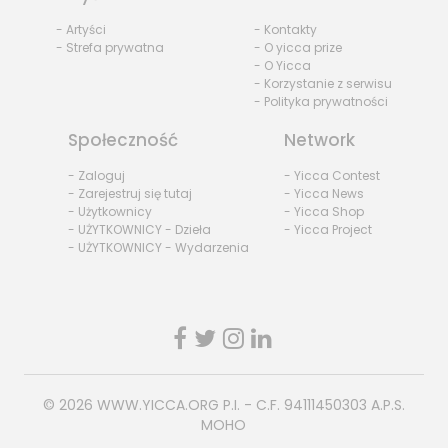
- Artyści
- Kontakty
- Strefa prywatna
- O yicca prize
- O Yicca
- Korzystanie z serwisu
- Polityka prywatności
Społeczność
Network
- Zaloguj
- Yicca Contest
- Zarejestruj się tutaj
- Yicca News
- Użytkownicy
- Yicca Shop
- UŻYTKOWNICY - Dzieła
- Yicca Project
- UŻYTKOWNICY - Wydarzenia
© 2026
WWW.YICCA.ORG
P.I. - C.F. 94111450303 A.P.S.
MOHO