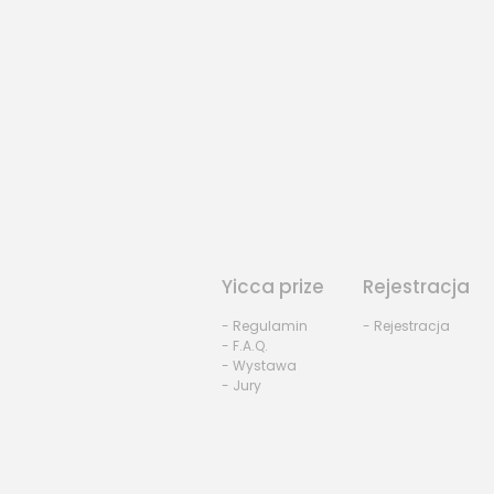
Yicca prize
Rejestracja
- Regulamin
- Rejestracja
- F.A.Q.
- Wystawa
- Jury