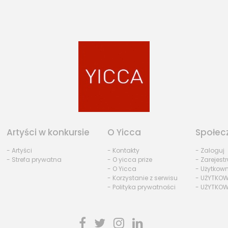
Artyści w konkursie
O Yicca
Społec
- Artyści
- Kontakty
- Zaloguj
- Strefa prywatna
- O yicca prize
- Zarejestr
- O Yicca
- Użytkow
- Korzystanie z serwisu
- UŻYTKOW
- Polityka prywatności
- UŻYTKOW