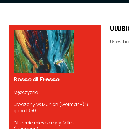
ULUB
Uses ha
Bosco di Fresco
Mężczyzna
Urodzony w: Munich (Germany) 9
lipiec 1950.
Obecnie mieszkający: Villmar