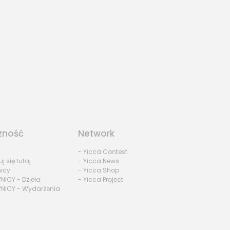
zność
Network
- Yicca Contest
uj się tutaj
- Yicca News
nicy
- Yicca Shop
NICY - Dzieła
- Yicca Project
NICY - Wydarzenia