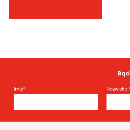
Bądź
Imię
*
Nazwisko