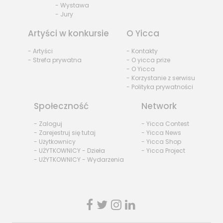
- Wystawa
- Jury
Artyści w konkursie
O Yicca
- Artyści
- Kontakty
- Strefa prywatna
- O yicca prize
- O Yicca
- Korzystanie z serwisu
- Polityka prywatności
Społeczność
Network
- Zaloguj
- Yicca Contest
- Zarejestruj się tutaj
- Yicca News
- Użytkownicy
- Yicca Shop
- UŻYTKOWNICY - Dzieła
- Yicca Project
- UŻYTKOWNICY - Wydarzenia