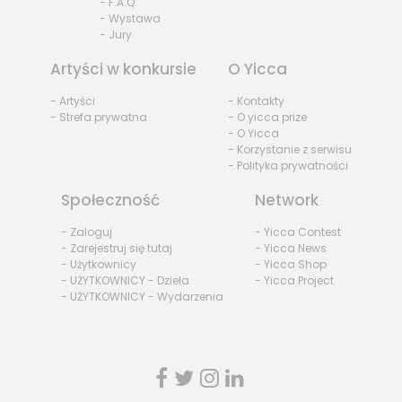
- F.A.Q.
- Wystawa
- Jury
Artyści w konkursie
O Yicca
- Artyści
- Kontakty
- Strefa prywatna
- O yicca prize
- O Yicca
- Korzystanie z serwisu
- Polityka prywatności
Społeczność
Network
- Zaloguj
- Yicca Contest
- Zarejestruj się tutaj
- Yicca News
- Użytkownicy
- Yicca Shop
- UŻYTKOWNICY - Dzieła
- Yicca Project
- UŻYTKOWNICY - Wydarzenia