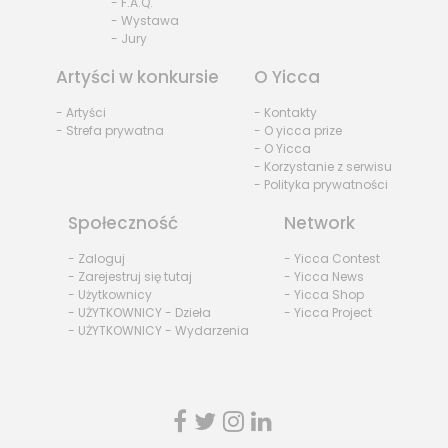
- F.A.Q.
- Wystawa
- Jury
Artyści w konkursie
O Yicca
- Artyści
- Kontakty
- Strefa prywatna
- O yicca prize
- O Yicca
- Korzystanie z serwisu
- Polityka prywatności
Społeczność
Network
- Zaloguj
- Yicca Contest
- Zarejestruj się tutaj
- Yicca News
- Użytkownicy
- Yicca Shop
- UŻYTKOWNICY - Dzieła
- Yicca Project
- UŻYTKOWNICY - Wydarzenia