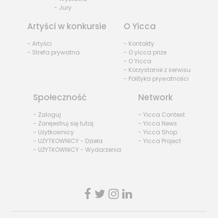
- Jury
Artyści w konkursie
O Yicca
- Artyści
- Kontakty
- Strefa prywatna
- O yicca prize
- O Yicca
- Korzystanie z serwisu
- Polityka prywatności
Społeczność
Network
- Zaloguj
- Yicca Contest
- Zarejestruj się tutaj
- Yicca News
- Użytkownicy
- Yicca Shop
- UŻYTKOWNICY - Dzieła
- Yicca Project
- UŻYTKOWNICY - Wydarzenia