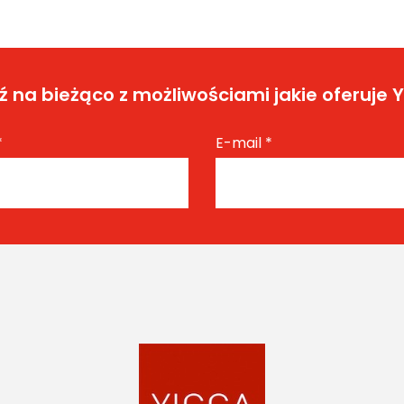
 na bieżąco z możliwościami jakie oferuje 
*
E-mail
*