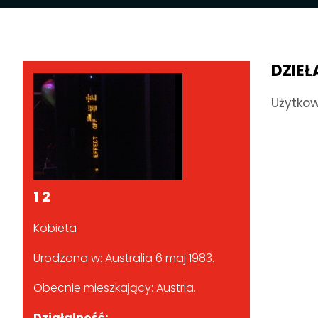
DZIEŁ
Użytkow
1 2
Kobieta
Urodzona w: Australia 6 maj 1983.
Obecnie mieszkający: Austria.
Działalność: