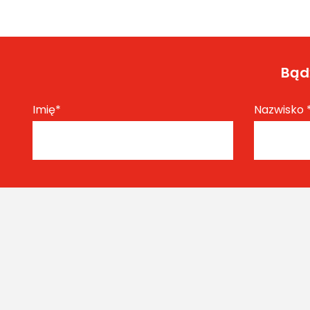
Bądź
Imię
*
Nazwisko