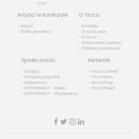
- Jury
Artyści w konkursie
O Yicca
- Artyści
- Kontakty
- Strefa prywatna
- O yicca prize
- O Yicca
- Korzystanie z serwisu
- Polityka prywatności
Społeczność
Network
- Zaloguj
- Yicca Contest
- Zarejestruj się tutaj
- Yicca News
- Użytkownicy
- Yicca Shop
- UŻYTKOWNICY - Dzieła
- Yicca Project
- UŻYTKOWNICY - Wydarzenia