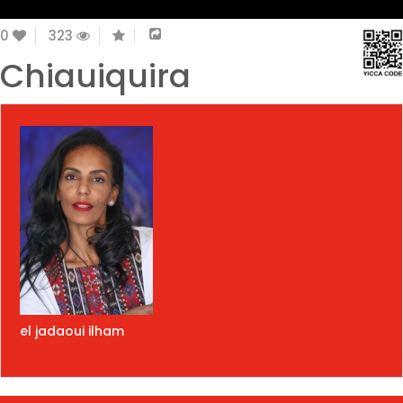
0
323
Chiauiquira
el jadaoui ilham