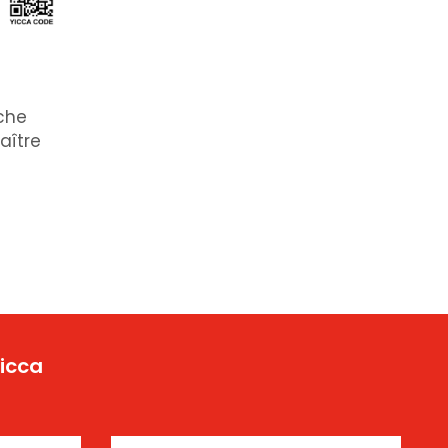
uche
aître
Yicca