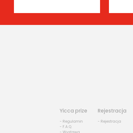
Yicca prize
Rejestracja
- Regulamin
- Rejestracja
- F.A.Q.
- Wystawa