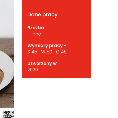
Dane pracy
Rzeźba
- Inne
Wymiary pracy -
S 45 | W 50 | G 45
Utworzony w
2020