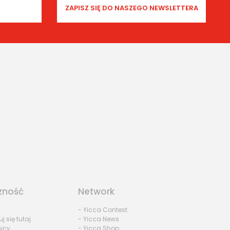
zność
Network
- Yicca Contest
uj się tutaj
- Yicca News
nicy
- Yicca Shop