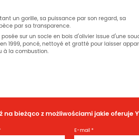
tant un gorille, sa puissance par son regard, sa
espèce par sa transparence.
, posée sur un socle en bois d'olivier issue d'une so
 en 1999, poncé, nettoyé et gratté pour laisser appar
du à la combustion.
 na bieżąco z możliwościami jakie oferuje 
*
E-mail
*