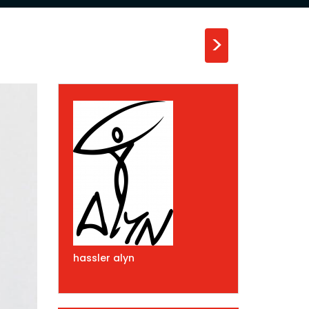
>
hassler alyn