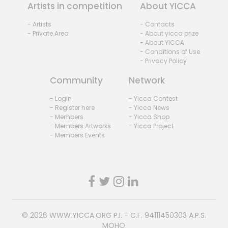
Artists in competition
About YICCA
- Artists
- Contacts
- Private Area
- About yicca prize
- About YICCA
- Conditions of Use
- Privacy Policy
Community
Network
- Login
- Yicca Contest
- Register here
- Yicca News
- Members
- Yicca Shop
- Members Artworks
- Yicca Project
- Members Events
© 2026
WWW.YICCA.ORG
P.I. - C.F. 94111450303 A.P.S.
MOHO