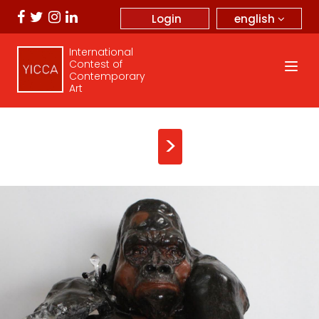
english
Login
International
Contest of
Contemporary
Art
>