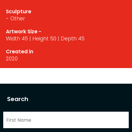
Sculpture
- Other
Artwork Size -
Width 45 | Height 50 | Depth 45
Created in
2020
Search