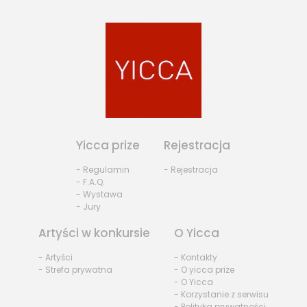
Yicca prize
Rejestracja
- Regulamin
- Rejestracja
- F.A.Q.
- Wystawa
- Jury
Artyści w konkursie
O Yicca
- Artyści
- Kontakty
- Strefa prywatna
- O yicca prize
- O Yicca
- Korzystanie z serwisu
- Polityka prywatności