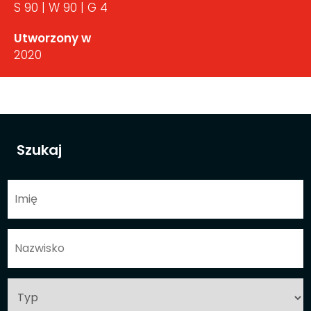
S 90 | W 90 | G 4
Utworzony w
2020
Szukaj