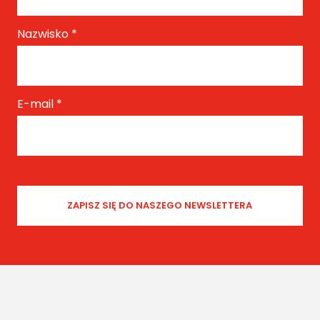
Nazwisko
*
E-mail
*