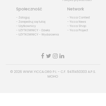
Społeczność
Network
- Zaloguj
- Yicca Contest
- Zarejestruj się tutaj
- Yicca News
- Użytkownicy
- Yicca Shop
- UŻYTKOWNICY - Dzieła
- Yicca Project
- UŻYTKOWNICY - Wydarzenia
© 2026
WWW.YICCA.ORG
P.I. - C.F. 94111450303 A.P.S.
MOHO