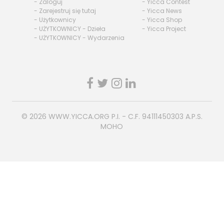
- Zaloguj
- Yicca Contest
- Zarejestruj się tutaj
- Yicca News
- Użytkownicy
- Yicca Shop
- UŻYTKOWNICY - Dzieła
- Yicca Project
- UŻYTKOWNICY - Wydarzenia
© 2026
WWW.YICCA.ORG
P.I. - C.F. 94111450303 A.P.S.
MOHO