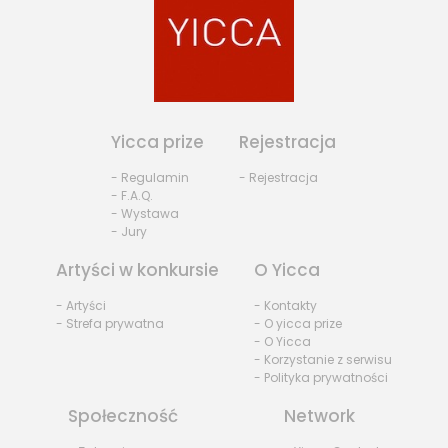
Yicca prize
Rejestracja
- Regulamin
- Rejestracja
- F.A.Q.
- Wystawa
- Jury
Artyści w konkursie
O Yicca
- Artyści
- Kontakty
- Strefa prywatna
- O yicca prize
- O Yicca
- Korzystanie z serwisu
- Polityka prywatności
Społeczność
Network