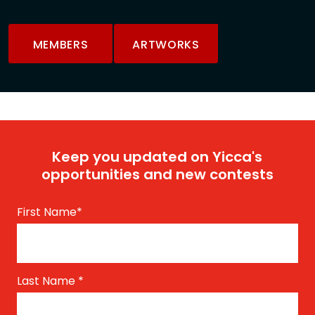
MEMBERS
ARTWORKS
Keep you updated on Yicca's
opportunities and new contests
First Name
*
Last Name
*