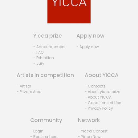
Yicca prize
Apply now
- Announcement
- Apply now
- FAQ
- Exhibition
- Jury
Artists in competition
About YICCA
- Artists
- Contacts
- Private Area
- About yicca prize
- About YICCA
- Conditions of Use
- Privacy Policy
Community
Network
- Login
- Yicca Contest
- Register here
- Yicca News