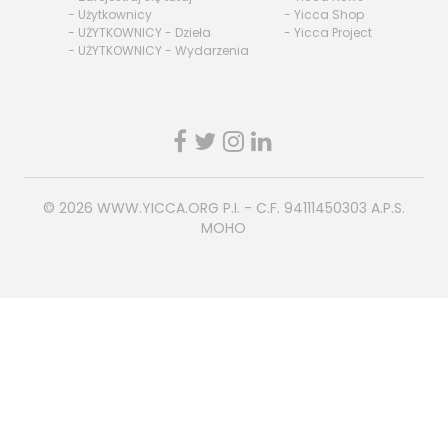
- Użytkownicy
- Yicca Shop
- UŻYTKOWNICY - Dzieła
- Yicca Project
- UŻYTKOWNICY - Wydarzenia
© 2026
WWW.YICCA.ORG
P.I. - C.F. 94111450303 A.P.S.
MOHO