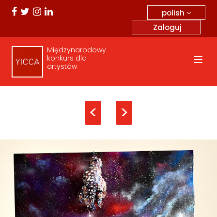
polish
Zaloguj
Międzynarodowy
konkurs dla
artystów
<
>