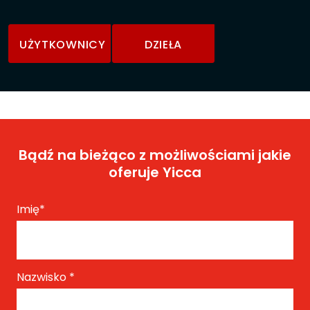
UŻYTKOWNICY
DZIEŁA
Bądź na bieżąco z możliwościami jakie
oferuje Yicca
Imię
*
Nazwisko
*